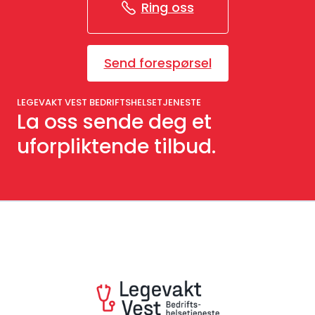
Ring oss
Send forespørsel
LEGEVAKT VEST BEDRIFTSHELSETJENESTE
La oss sende deg et
uforpliktende tilbud.