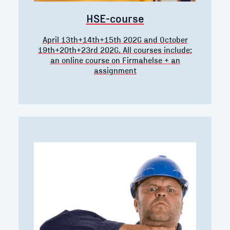
HSE-course
April 13th+14th+15th 2026 and October
19th+20th+23rd 2026. All courses include:
an online course on Firmahelse + an
assignment