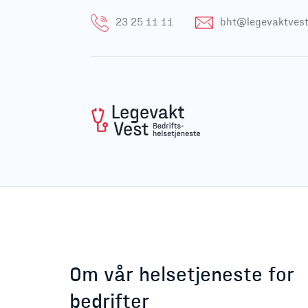
23 25 11 11
bht@legevaktvest
Om vår helsetjeneste for
bedrifter