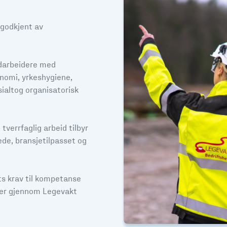
 godkjent av
edarbeidere med
nomi, yrkeshygiene,
ialtog organisatorisk
verrfaglig arbeid tilbyr
ede, bransjetilpasset og
nets krav til kompetanse
ester gjennom Legevakt