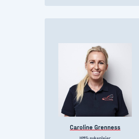
Caroline Grenness
HMS-sykepleier