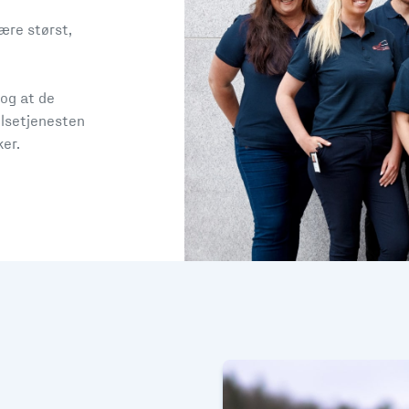
være størst,
 og at de
elsetjenesten
er.