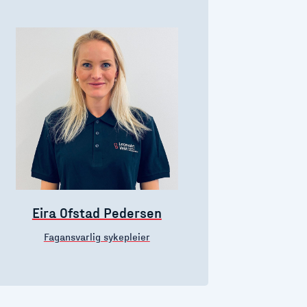
Eira Ofstad Pedersen
Fagansvarlig sykepleier